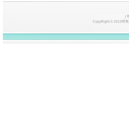
|
CopyRight © 2