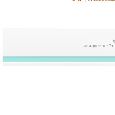
|
CopyRight © 2