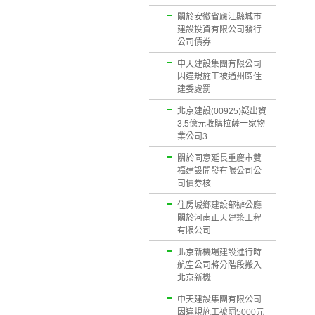
關於安徽省廬江縣城市
建設投資有限公司發行
公司債券
中天建設集團有限公司
因違規施工被通州區住
建委處罰
北京建設(00925)疑出資
3.5億元收購拉薩一家物
業公司3
關於同意延長重慶市雙
福建設開發有限公司公
司債券核
住房城鄉建設部辦公廳
關於河南正天建築工程
有限公司
北京新機場建設進行時
航空公司將分階段搬入
北京新機
中天建設集團有限公司
因違規施工被罰5000元