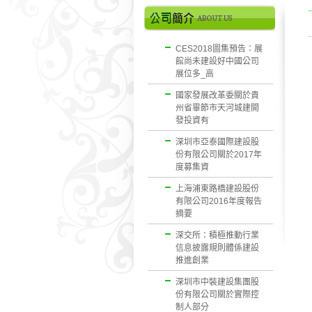
CES2018圖集預告：展
館尚未建設好中國公司
展位多_高
國家發展改革委關於貴
州省畢節市天河城建開
發投資有
深圳市亞泰國際建設股
份有限公司關於2017年
度募集資
上海浦東路橋建設股份
有限公司2016年度報告
摘要
深交所：積極推動行業
信息披露規則體係建設
推進創業
深圳市中裝建設集團股
份有限公司關於實際控
制人部分