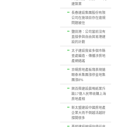
建築業
長春建設集團股份有限
公司在施項目存在違規
問題被住
鹽田港：公司當前沒有
直接參與自由貿易港建
設的計劃
太子建設我省多個市縣
查處編造、傳播涉房地
產網絡謠
京硯房地產板塊表現搶
眼泰禾集團漲停金地集
團漲8%
興百舜建設晨鳴紙業斥
踰17億人民幣收購上海
房地產相
新太盟建設中國房地產
企業大而不倒越活越好
撐開很多
臺邦建設按評估值征收