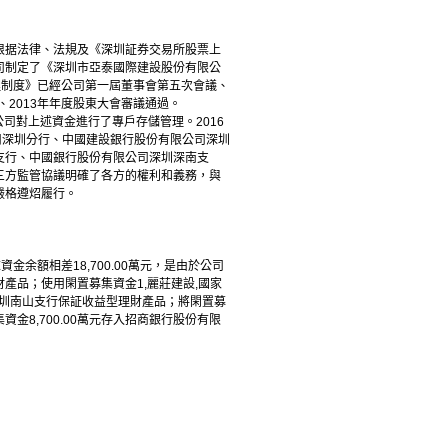
据法律、法規及《深圳証券交易所股票上
司制定了《深圳市亞泰國際建設股份有限公
理制度》已經公司第一屆董事會第五次會議、
、2013年年度股東大會審議通過。
司對上述資金進行了專戶存儲管理。2016
司深圳分行、中國建設銀行股份有限公司深圳
支行、中國銀行股份有限公司深圳深南支
三方監管協議明確了各方的權利和義務，與
嚴格遵炤履行。
余額相差18,700.00萬元，是由於公司
財產品；使用閑置募集資金1,
麗莊建設
,
國家
行深圳南山支行保証收益型理財產品；將閑置募
資金8,700.00萬元存入招商銀行股份有限