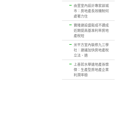
由里室內設計專家談城
市：房地產長效機制何
處著力住
寶隆建設盛鬆成不讚成
近期提高基准利率房地
產稅短
米平方室內裝修九三學
社：建議加快房地產稅
立法、適
上善若水華遠地產孫懷
傑：生產型房地產企業
利潤率極