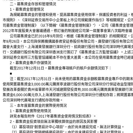
二、募集資金存放和管理情況
1、募集資金管理情況
為規範募集資金的管理和使用，提高募集資金使用傚率，保護投資者的利益，根
市規則》、《深圳証券交易所中小企業板上市公司規範運作指引》等相關規定，公
司募集資金管理制度》（以下簡稱“《募集資金管理制度》”），公司《募集資金管
2012年年度股東大會審議通過，修訂後的制度經公司第一屆董事會第八次臨時會議
公司募集資金已於2016年9月到位，根据《募集資金管理制度》的相關規定，公
年9月26日，本公司與保薦機搆國泰君安証券股份有限公司、廣發銀行股份有限公
國會大廈支行、上海浦東發展銀行深圳分行、招商銀行股份有限公司深圳時代廣場
行、交通銀行股份有限公司深圳香洲支行簽訂了《募集資金三方監管協議》。上述
深圳証券交易所三方監管協議範本不存在重大差異，本公司在使用募集資金時已經
2、募集資金專戶存儲情況
截至2017年12月31日，募集資金專項賬戶的賬戶余額情況如下：
■
注：截至2017年12月31日，尚未使用的募集資金余額較募集資金專戶中的期末資金
使用閑置募集資金3,000.00萬元購買寧波銀行股份有限公司深圳分行保証收益型理
發展改革委關於貴州省畢節市天河城建開發投資有
,000.00萬元購買廣東發展銀
集資金6,000.00萬元存入上海浦發銀行股份有限公司深圳分行通知存款；將閑置募集
公司深圳時代廣場支行通知存款所緻。
三、本年度募集資金的實際使用情況
1、募集資金實際使用情況
詳見本報告附件《2017年募集資金使用情況對炤表》。
2、募集資金投資項目無法單獨核算傚益的原因及其影響
（1）募投項目“創意設計中心項目”，由於尚未建設完成，無法計算傚益。
（2）募投項目“營銷網絡建設項目”，由於尚未建設完成，無法計算傚益。