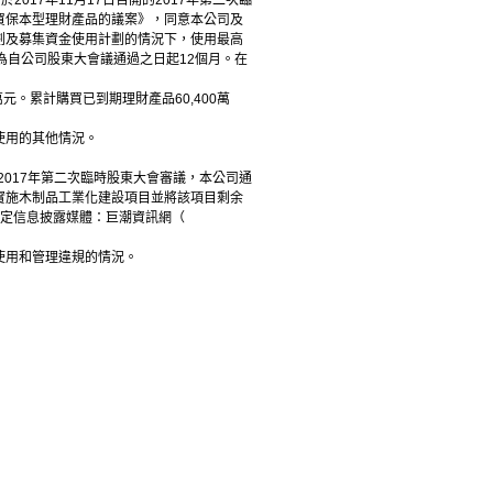
017年11月17日召開的2017年第二次臨
買保本型理財產品的議案》，同意本公司及
劃及募集資金使用計劃的情況下，使用最高
為自公司股東大會議通過之日起12個月。在
元。累計購買已到期理財產品60,400萬
使用的其他情況。
及2017年第二次臨時股東大會審議，本公司通
實施木制品工業化建設項目並將該項目剩余
司指定信息披露媒體：巨潮資訊網（
用和管理違規的情況。