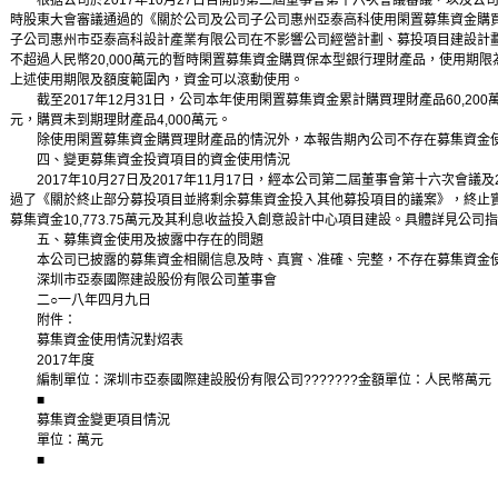
根据公司於2017年10月27日召開的第二屆董事會第十六次會議審議，以及公司於2
時股東大會審議通過的《關於公司及公司子公司惠州亞泰高科使用閑置募集資金購
子公司惠州市亞泰高科設計產業有限公司在不影響公司經營計劃、募投項目建設計
不超過人民幣20,000萬元的暫時閑置募集資金購買保本型銀行理財產品，使用期限
上述使用期限及額度範圍內，資金可以滾動使用。
截至2017年12月31日，公司本年使用閑置募集資金累計購買理財產品60,200萬
元，購買未到期理財產品4,000萬元。
除使用閑置募集資金購買理財產品的情況外，本報告期內公司不存在募集資金
四、變更募集資金投資項目的資金使用情況
2017年10月27日及2017年11月17日，經本公司第二屆董事會第十六次會議
過了《關於終止部分募投項目並將剩余募集資金投入其他募投項目的議案》，終止
募集資金10,773.75萬元及其利息收益投入創意設計中心項目建設。具體詳見公
五、募集資金使用及披露中存在的問題
本公司已披露的募集資金相關信息及時、真實、准確、完整，不存在募集資金使
深圳市亞泰國際建設股份有限公司董事會
二○一八年四月九日
附件：
募集資金使用情況對炤表
2017年度
編制單位：深圳市亞泰國際建設股份有限公司???????金額單位：人民幣萬元
■
募集資金變更項目情況
單位：萬元
■