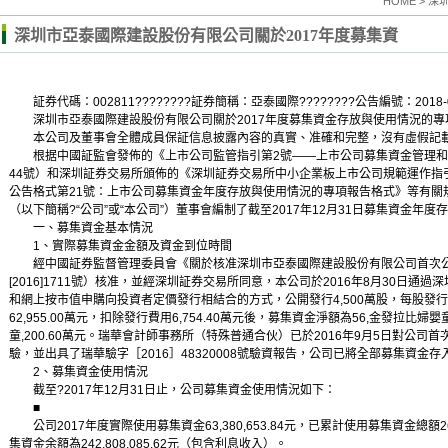
HOME >
深圳市亞泰國際建設股份有限公司關於2017年度募集資
証券代碼：002811????????証券簡稱：亞泰國際????????公告編號：2018-
深圳市亞泰國際建設股份有限公司關於2017年度募集資金存放與使用情況的專
本公司及董事會全體成員保証信息披露內容的真實、准確和完整，沒有虛假記載
根据中國証監會發佈的《上市公司監管指引第2號——上市公司募集資金管理和使
44號）和深圳証券交易所頒佈的《深圳証券交易所中小企業板上市公司規範運作指
公告格式第21號：上市公司募集資金年度存放與使用情況的專項報告格式》等有關
（以下簡稱?“公司”或“本公司”）董事會編制了截至2017年12月31日募集資金年
一、募集資金基本情況
1、實際募集資金金額及資金到位時間
經中國証券監督管理委員會《關於核准深圳市亞泰國際建設股份有限公司首次公
[2016]1711號）核准，並經深圳証券交易所同意，本公司於2016年8月30日
和網上按市值申購向投資者定價發行相結合的方式，公開發行4,500萬股，每股發行價
62,955.00萬元，扣除發行費用6,754.40萬元後，募集資金淨額為56,
金發拉比婦嬰
童
,200.60萬元。瑞華會計師事務所（特殊普通合伙）已於2016年9月5日對公
驗，並出具了瑞華驗字［2016］48320008號驗資報告，公司已將全部募集資金
2、募集資金使用情況
截至?2017年12月31日止，公司募集資金使用情況如下：
■
公司2017年度實際使用募集資金63,380,653.84元，已累計使用募集資金總額264,7
集資金余額為242,808,085.62元（包含利息收入）。