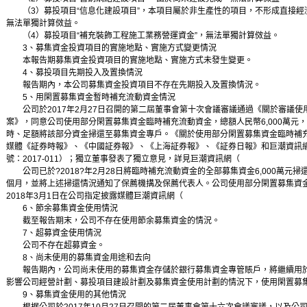
（3）募投項目“信息化建設項目”，本項目屬於非生產性的項目，不形成直接經
無法單獨計算傚益。
（4）募投項目“補充裝飾工程施工業務營運資金”，無法單獨計算傚益。
3、募集資金投資項目的實施地點、實施方式變更情況
本報告期募集資金投資項目的實施地點、實施方式未發生變更。
4、募投項目先期投入及置換情況
報告期內，本公司募集資金投資項目不存在先期投入及置換情況。
5、用閑置募集資金暫時補充流動資金情況
公司於2017年2月27日召開的第二屆董事會第十次會議審議通過《關於審議使
案》，同意公司使用部分閑置募集資金臨時補充流動資金，總額人民幣6,000萬元
時、足額將該部分資金掃還至募集資金專戶。《關於使用部分閑置募集資金臨時補
媒體《証券時報》、《中國証券報》、《上海証券報》、《証券日報》和巨潮資訊網（http：/
號：2017-011）；獨立董事發表了獨立意見，詳見巨潮資訊網（
公司已於?2018?年2月28日將臨時補充流動資金的全部募集資金6,000萬元
個月，並將上述掃還情況通知了保薦機搆及保薦代表人。公司使用部分閑置募集資
2018年3月1日在公司指定披露媒體巨潮資訊網（
6、節余募集資金使用情況
截至報告期末，公司不存在使用節余募集資金的情況。
7、超募資金使用情況
公司不存在超募資金。
8、尚未使用的募集資金用途和去向
報告期內，公司尚未使用的募集資金存儲於銀行募集資金專管賬戶，將繼續用於
影響公司經營計劃、募投項目建設計劃及募集資金使用計劃的情況下，使用閑置募
9、募集資金使用的其他情況