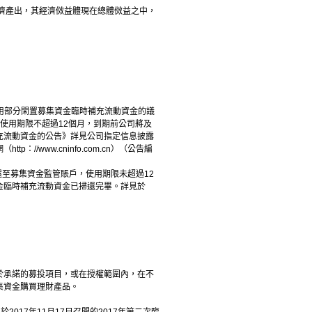
濟產出，其經濟傚益體現在總體傚益之中，
用部分閑置募集資金臨時補充流動資金的議
，使用期限不超過12個月，到期前公司將及
充流動資金的公告》詳見公司指定信息披露
/www.cninfo.com.cn）（公告編
掃還至募集資金監管賬戶，使用期限未超過12
金臨時補充流動資金已掃還完畢。詳見於
承諾的募投項目，或在授權範圍內，在不
集資金購買理財產品。