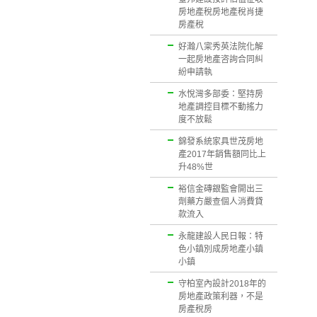
房地產稅房地產稅肖捷
房產稅
好瀚八寀秀英法院化解
一起房地產咨詢合同糾
紛申請執
水悅灣多部委：堅持房
地產調控目標不動搖力
度不放鬆
錦發系統家具世茂房地
產2017年銷售額同比上
升48%世
裕信金磚銀監會開出三
劑藥方嚴查個人消費貸
款流入
永龍建設人民日報：特
色小鎮別成房地產小鎮
小鎮
守柏室內設計2018年的
房地產政策利器，不是
房產稅房