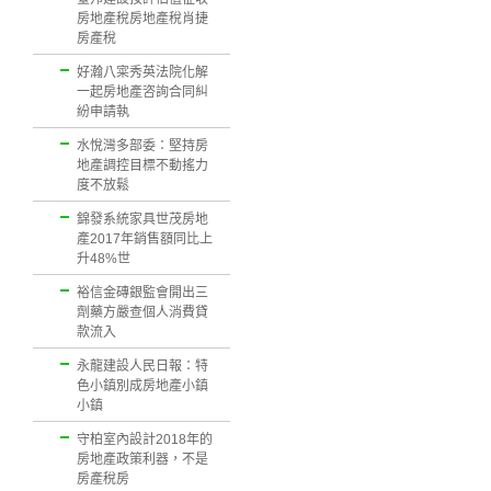
房地產稅房地產稅肖捷
房產稅
好瀚八寀秀英法院化解
一起房地產咨詢合同糾
紛申請執
水悅灣多部委：堅持房
地產調控目標不動搖力
度不放鬆
錦發系統家具世茂房地
產2017年銷售額同比上
升48%世
裕信金磚銀監會開出三
劑藥方嚴查個人消費貸
款流入
永龍建設人民日報：特
色小鎮別成房地產小鎮
小鎮
守柏室內設計2018年的
房地產政策利器，不是
房產稅房