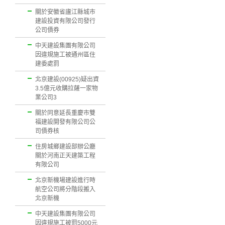
關於安徽省廬江縣城市
建設投資有限公司發行
公司債券
中天建設集團有限公司
因違規施工被通州區住
建委處罰
北京建設(00925)疑出資
3.5億元收購拉薩一家物
業公司3
關於同意延長重慶市雙
福建設開發有限公司公
司債券核
住房城鄉建設部辦公廳
關於河南正天建築工程
有限公司
北京新機場建設進行時
航空公司將分階段搬入
北京新機
中天建設集團有限公司
因違規施工被罰5000元