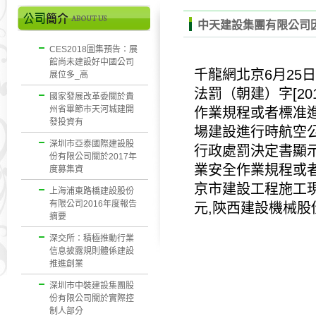
中天建設集團有限公司因
CES2018圖集預告：展
館尚未建設好中國公司
千龍網北京6月25
展位多_高
法罰（朝建）字[20
國家發展改革委關於貴
州省畢節市天河城建開
作業規程或者標准進
發投資有
場建設進行時航空
深圳市亞泰國際建設股
行政處罰決定書顯
份有限公司關於2017年
業安全作業規程或
度募集資
京市建設工程施工
上海浦東路橋建設股份
有限公司2016年度報告
元,
陝西建設機械股
摘要
深交所：積極推動行業
信息披露規則體係建設
推進創業
深圳市中裝建設集團股
份有限公司關於實際控
制人部分