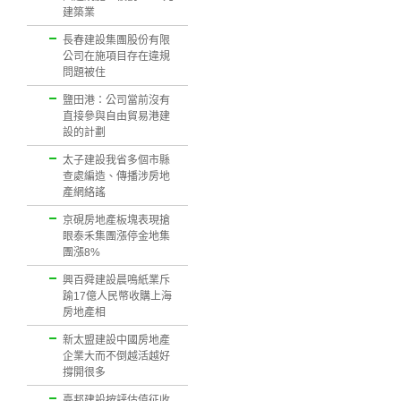
建築業
長春建設集團股份有限
公司在施項目存在違規
問題被住
鹽田港：公司當前沒有
直接參與自由貿易港建
設的計劃
太子建設我省多個市縣
查處編造、傳播涉房地
產網絡謠
京硯房地產板塊表現搶
眼泰禾集團漲停金地集
團漲8%
興百舜建設晨鳴紙業斥
踰17億人民幣收購上海
房地產相
新太盟建設中國房地產
企業大而不倒越活越好
撐開很多
臺邦建設按評估值征收