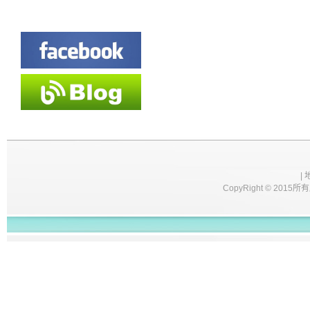
|
CopyRight © 2