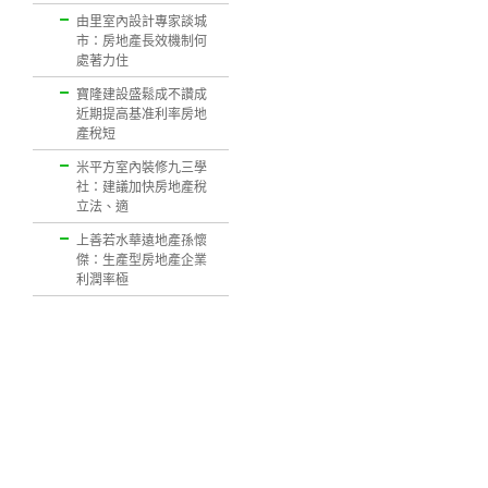
由里室內設計專家談城
市：房地產長效機制何
處著力住
寶隆建設盛鬆成不讚成
近期提高基准利率房地
產稅短
米平方室內裝修九三學
社：建議加快房地產稅
立法、適
上善若水華遠地產孫懷
傑：生產型房地產企業
利潤率極