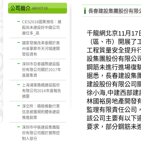
長春建設集團股份有限
CES2018圖集預告：展
館尚未建設好中國公司
千龍網北京11月17
展位多_高
（區、市）開展了工
國家發展改革委關於貴
州省畢節市天河城建開
工程質量安全提升
發投資有
設集團股份有限公
深圳市亞泰國際建設股
鋼筋未進行進場復
份有限公司關於2017年
据悉，長春建設集
度募集資
建設股份有限公司
上海浦東路橋建設股份
有限公司2016年度報告
徐小海,
中建西部建
摘要
林國裕房地產開發
深交所：積極推動行業
監理有限責任公司
信息披露規則體係建設
該公司主要有以下
推進創業
要求，部分鋼筋未
深圳市中裝建設集團股
份有限公司關於實際控
制人部分