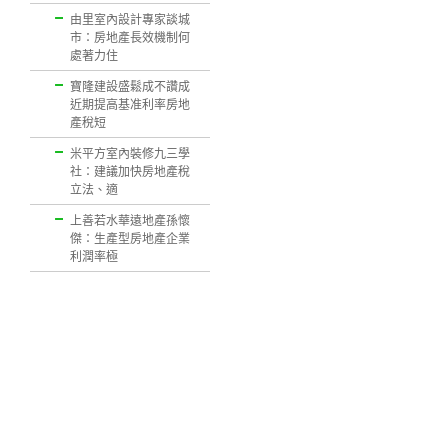
由里室內設計專家談城
市：房地產長效機制何
處著力住
寶隆建設盛鬆成不讚成
近期提高基准利率房地
產稅短
米平方室內裝修九三學
社：建議加快房地產稅
立法、適
上善若水華遠地產孫懷
傑：生產型房地產企業
利潤率極