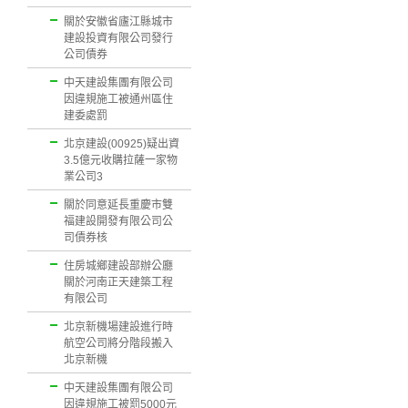
關於安徽省廬江縣城市
建設投資有限公司發行
公司債券
中天建設集團有限公司
因違規施工被通州區住
建委處罰
北京建設(00925)疑出資
3.5億元收購拉薩一家物
業公司3
關於同意延長重慶市雙
福建設開發有限公司公
司債券核
住房城鄉建設部辦公廳
關於河南正天建築工程
有限公司
北京新機場建設進行時
航空公司將分階段搬入
北京新機
中天建設集團有限公司
因違規施工被罰5000元