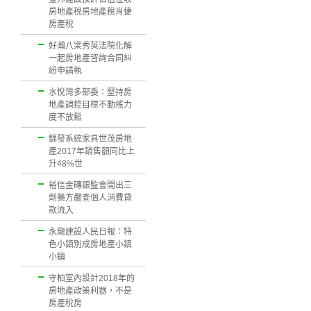
房地產稅房地產稅肖捷
房產稅
好瀚八寀秀英法院化解
一起房地產咨詢合同糾
紛申請執
水悅灣多部委：堅持房
地產調控目標不動搖力
度不放鬆
錦發系統家具世茂房地
產2017年銷售額同比上
升48%世
裕信金磚銀監會開出三
劑藥方嚴查個人消費貸
款流入
永龍建設人民日報：特
色小鎮別成房地產小鎮
小鎮
守柏室內設計2018年的
房地產政策利器，不是
房產稅房