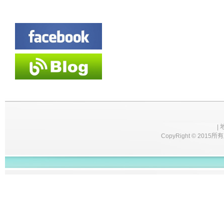
|
CopyRight © 2