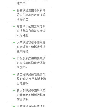
建築業
長春建設集團股份有限
公司在施項目存在違規
問題被住
鹽田港：公司當前沒有
直接參與自由貿易港建
設的計劃
太子建設我省多個市縣
查處編造、傳播涉房地
產網絡謠
京硯房地產板塊表現搶
眼泰禾集團漲停金地集
團漲8%
興百舜建設晨鳴紙業斥
踰17億人民幣收購上海
房地產相
新太盟建設中國房地產
企業大而不倒越活越好
撐開很多
臺邦建設按評估值征收